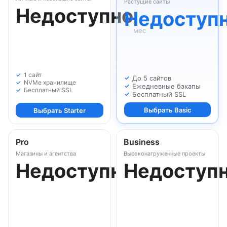
Растущие сайты
Недоступно
Недоступ
/
мес
1 сайт
До 5 сайтов
NVMe хранилище
Ежедневные бэкапы
Бесплатный SSL
Бесплатный SSL
Выбрать Basic
Выбрать Starter
Pro
Business
Магазины и агентства
Высоконагруженные проекты
Недоступно
Недоступ
/
мес