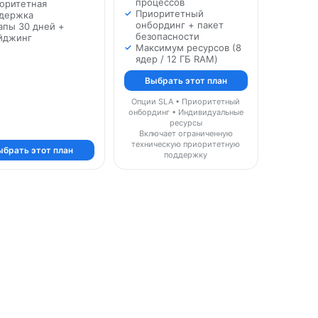
процессов
оритетная
Приоритетный
держка
онбординг + пакет
апы 30 дней +
безопасности
йджинг
Максимум ресурсов (8
ядер / 12 ГБ RAM)
Выбрать этот план
Опции SLA • Приоритетный
онбординг • Индивидуальные
ресурсы
Включает ограниченную
техническую приоритетную
ыбрать этот план
поддержку
и