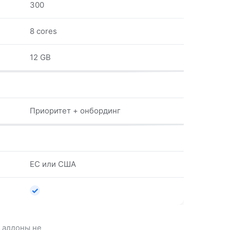
300
8 cores
12 GB
Приоритет + онбординг
ЕС или США
✓
и аддоны не