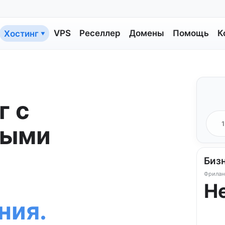
VPS
Реселлер
Домены
Помощь
К
Хостинг
▼
г с
ными
Биз
Фрилан
Н
ния.