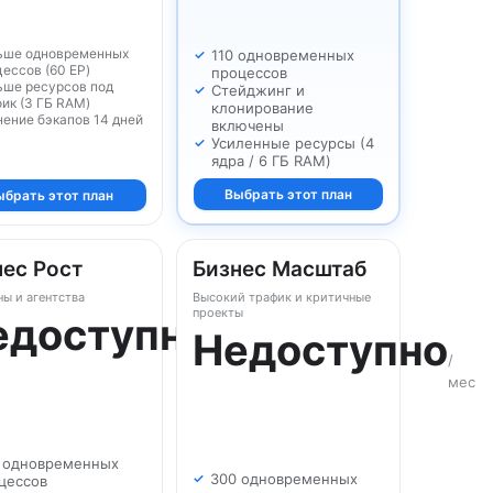
ьше одновременных
110 одновременных
ессов (60 EP)
процессов
ьше ресурсов под
Стейджинг и
ик (3 ГБ RAM)
клонирование
нение бэкапов 14 дней
включены
Усиленные ресурсы (4
ядра / 6 ГБ RAM)
Выбрать этот план
ыбрать этот план
нес Рост
Бизнес Масштаб
ы и агентства
Высокий трафик и критичные
проекты
едоступно
Недоступно
/
/
мес
мес
 одновременных
300 одновременных
цессов