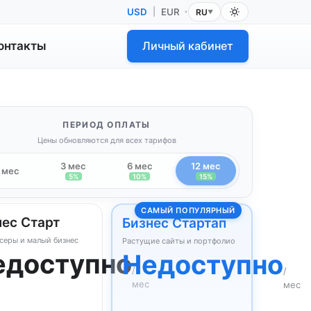
USD
|
EUR
RU
•
▼
онтакты
Личный кабинет
ПЕРИОД ОПЛАТЫ
Цены обновляются для всех тарифов
3 мес
6 мес
12 мес
1 мес
5%
10%
15%
САМЫЙ ПОПУЛЯРНЫЙ
нес Старт
Бизнес Стартап
серы и малый бизнес
Растущие сайты и портфолио
едоступно
Недоступно
/
/
мес
мес