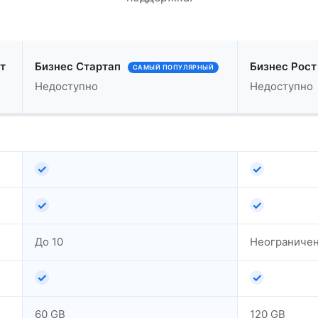
т
Бизнес Стартап
Бизнес Рост
САМЫЙ ПОПУЛЯРНЫЙ
Недоступно
Недоступно
✓
✓
✓
✓
До 10
Неограниче
✓
✓
60 GB
120 GB