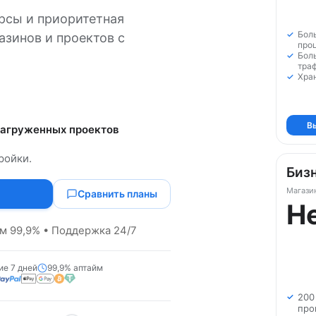
рсы и приоритетная
Бол
азинов и проектов с
проц
Бол
траф
Хра
В
нагруженных проектов
ройки.
Биз
Магазин
Сравнить планы
Н
йм 99,9% • Поддержка 24/7
ие 7 дней
99,9% аптайм
200
про