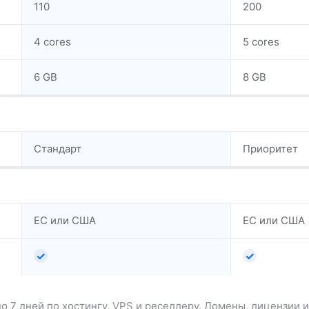
110
200
4 cores
5 cores
6 GB
8 GB
Стандарт
Приоритет
ЕС или США
ЕС или США
✓
✓
до 7 дней по хостингу, VPS и реселлеру. Домены, лицензии 