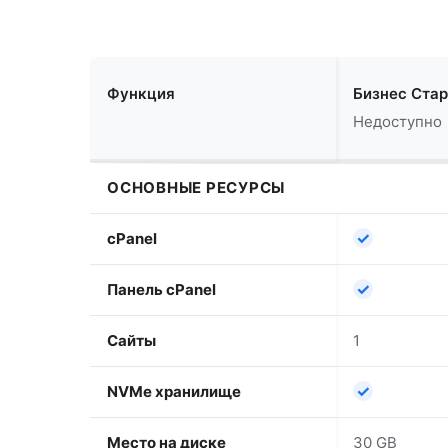
Функция
Бизнес Стар
Недоступно
ОСНОВНЫЕ РЕСУРСЫ
✓
cPanel
✓
Панель cPanel
Сайты
1
✓
NVMe хранилище
Место на диске
30 GB