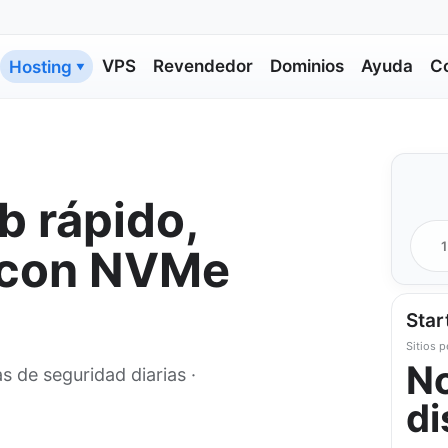
VPS
Revendedor
Dominios
Ayuda
C
Hosting
▼
b rápido,
1
e con NVMe
Star
Sitios 
N
s de seguridad diarias ·
di