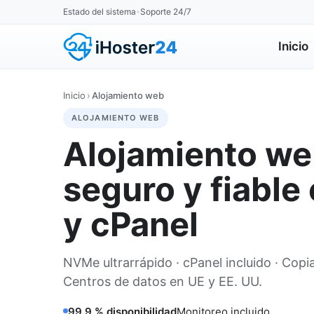
Estado del sistema
Soporte 24/7
•
Inicio
Inicio
›
Alojamiento web
ALOJAMIENTO WEB
Alojamiento we
seguro y fiabl
y cPanel
NVMe ultrarrápido · cPanel incluido · Copia
Centros de datos en UE y EE. UU.
99,9 % disponibilidad
Monitoreo incluido