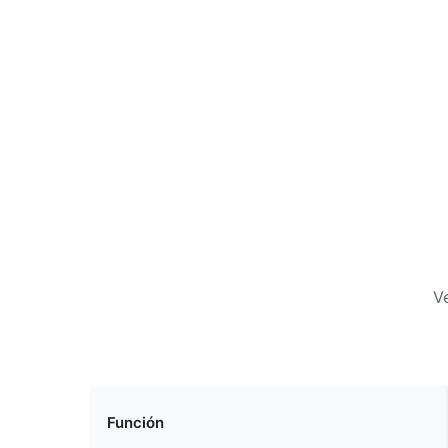
V
Función