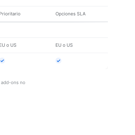
Prioritario
Opciones SLA
EU o US
EU o US
✓
✓
y add-ons no