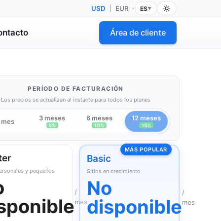
USD
|
EUR
ES
•
▼
ontacto
Área de cliente
PERÍODO DE FACTURACIÓN
Los precios se actualizan al instante para todos los planes
3 meses
6 meses
12 meses
 mes
5%
10%
15%
MÁS POPULAR
ter
Basic
personales y pequeños
Sitios en crecimiento
o
No
/
/
sponible
disponible
mes
mes