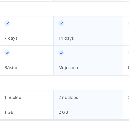
✓
✓
7 days
14 days
✓
✓
Básico
Mejorado
1 núcleo
2 núcleos
1 GB
2 GB