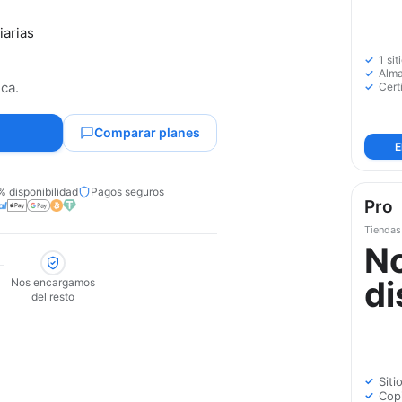
iarias
1 sit
Alm
ca.
Cert
Comparar planes
E
% disponibilidad
Pagos seguros
Pro
Tiendas
N
di
Nos encargamos
del resto
Siti
Cop