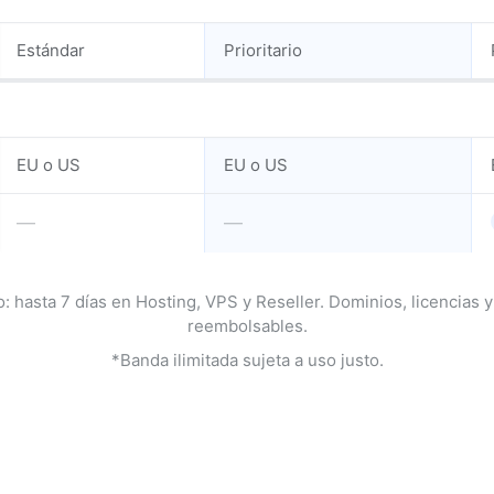
Estándar
Prioritario
EU o US
EU o US
—
—
 hasta 7 días en Hosting, VPS y Reseller. Dominios, licencias 
reembolsables.
*Banda ilimitada sujeta a uso justo.