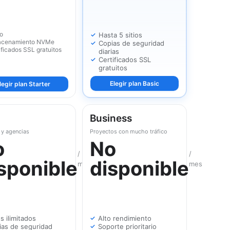
io
Hasta 5 sitios
acenamiento NVMe
Copias de seguridad
ificados SSL gratuitos
diarias
Certificados SSL
gratuitos
Elegir plan Basic
legir plan Starter
Business
 y agencias
Proyectos con mucho tráfico
o
No
/
/
sponible
disponible
mes
mes
os ilimitados
Alto rendimiento
ias de seguridad
Soporte prioritario