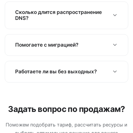
URL cPanel и данные в приветственном письме и
в личном кабинете. См. нашу
Основы cPanel
.
Сколько длится распространение
DNS?
Обычно от минут до нескольких часов; редко до
24–48 ч. После смены nameserver-ов или DNS
Помогаете с миграцией?
дайте время на распространение. Подробнее в
Руководство по nameserver-ам
.
Да. Помогаем перенести сайты и почту с
другого хостинга. Откройте тикет с темой
Работаете ли вы без выходных?
«Миграция» и укажите домен. См.
Запрос
миграции
для списка необходимого.
Да, поддержка доступна 24/7 без выходных и
праздников.
Задать вопрос по продажам?
Поможем подобрать тариф, рассчитать ресурсы и
выбрать оптимальное решение для вашего