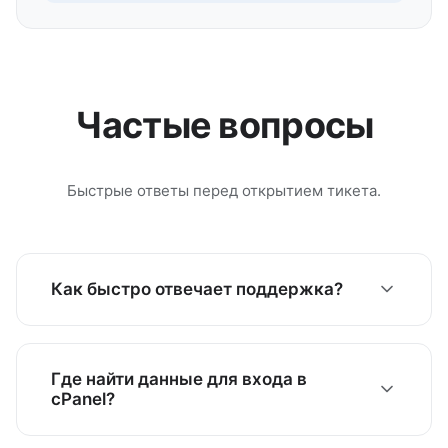
Частые вопросы
Быстрые ответы перед открытием тикета.
Как быстро отвечает поддержка?
Отвечаем в течение нескольких часов в
рабочее время. Критичные случаи в приоритете.
Где найти данные для входа в
См. нашу
База знаний
для быстрых ответов.
cPanel?