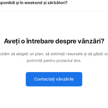
 în subiect și domeniul dvs. Vedeți
Solicitare migrare
pentru ce
sponibili și în weekend și sărbători?
este disponibil 24/7, inclusiv în weekend și sărbători.
Aveți o întrebare despre vânzări?
jutăm să alegeți un plan, să estimați resursele și să găsiți so
potrivită pentru proiectul dvs.
Contactați vânzările