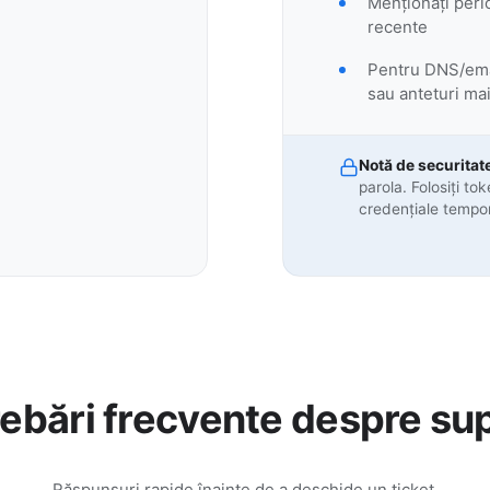
Menționați perio
recente
Pentru DNS/email
sau anteturi mai
Notă de securitat
parola. Folosiți to
credențiale tempo
rebări frecvente despre su
Răspunsuri rapide înainte de a deschide un ticket.