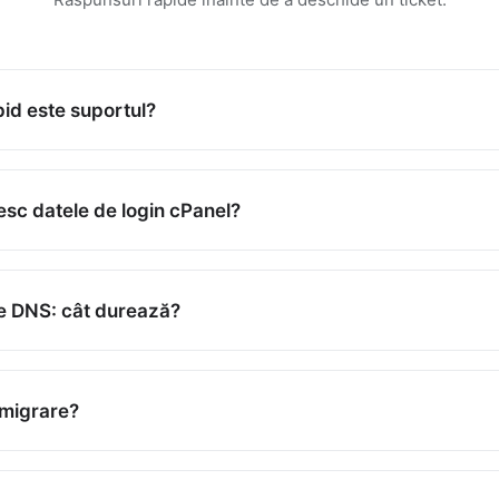
pid este suportul?
 general în câteva ore în timpul programului. Cazurile critice au
a de cunoștințe
pentru răspunsuri instantanee.
sc datele de login cPanel?
 și datele de acces sunt în emailul de bun venit și în Zona clien
 de bază
pentru mai multe.
 DNS: cât durează?
nute până la câteva ore; rareori până la 24–48 h. După actualiz
or sau DNS, lăsați timp pentru propagare.
Ghid nameservers
a
 migrare?
ta la migrarea site-urilor și emailului de la alt furnizor. Deschid