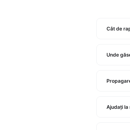
Cât de ra
Răspundem în
Verificați
Baz
Unde găse
URL-ul cPanel
Ghid cPanel
Propagare
De obicei mi
nameserverel
Ajudați la
detalii.
Da. Putem aju