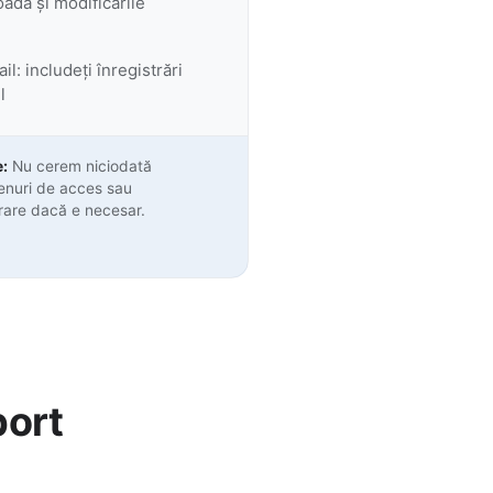
ada și modificările
: includeți înregistrări
l
e:
Nu cerem niciodată
kenuri de acces sau
rare dacă e necesar.
port