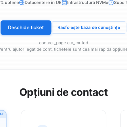
9% uptime
Datacentere în UE
Infrastructură NVMe
Supor
Deschide ticket
Răsfoiește baza de cunoștințe
contact_page.cta_muted
Pentru ajutor legat de cont, tichetele sunt cea mai rapidă opțiune
Opțiuni de contact
AT