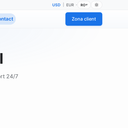
USD
|
EUR
RO
•
▼
ontact
Zona client
l
ort 24/7