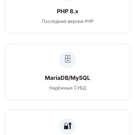
PHP 8.x
Последние версии PHP
🗄️
MariaDB/MySQL
Надёжные СУБД
🔐