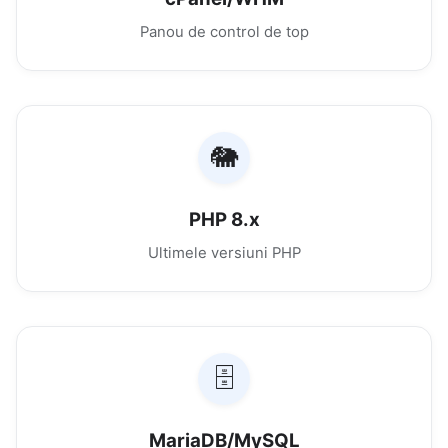
Panou de control de top
🐘
PHP 8.x
Ultimele versiuni PHP
🗄️
MariaDB/MySQL