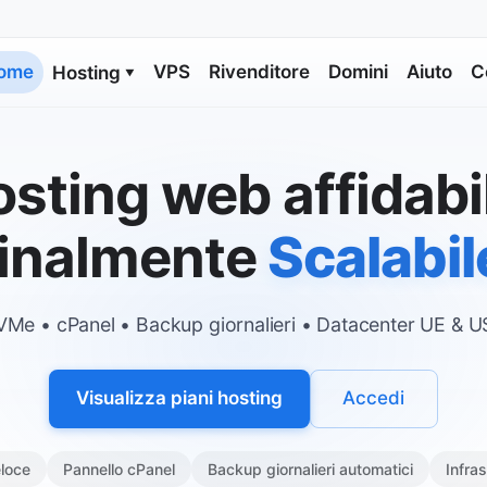
ome
VPS
Rivenditore
Domini
Aiuto
C
Hosting
▼
sting web affidabi
Finalmente
Sicuro
Me • cPanel • Backup giornalieri • Datacenter UE & 
Visualizza piani hosting
Accedi
loce
Pannello cPanel
Backup giornalieri automatici
Infra