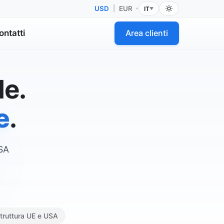
USD
|
EUR
IT
•
▼
ontatti
Area clienti
le.
.
USA
struttura UE e USA