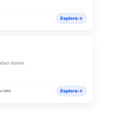
Esplora:
→
stisci domini.
Esplora:
→
sci DNS